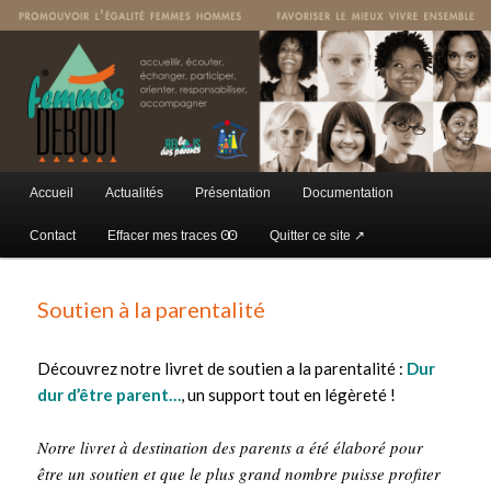
Promouvoir l'égalité Femmes-Hommes, favoriser le mieux vivre-ensemble
Femmes Debout
Menu principal
Accueil
Actualités
Présentation
Documentation
Aller au contenu principal
Aller au contenu secondaire
Contact
Effacer mes traces Ꙭ
Quitter ce site ↗
Soutien à la parentalité
Découvrez notre livret de soutien a la parentalité :
Dur
dur d’être parent…
, un support tout en légèreté !
Notre livret à destination des parents a été élaboré pour
être un soutien et que le plus grand nombre puisse profiter