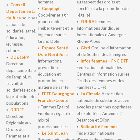
hommes
au respect des droits et
Conseil
Coop(agir
libertés et à la promotion de
Départemental
Coopérer et agir
l’égalité
du Jura
pour ses
pour l’emploi,
FIJI-RA
Femmes
actions de
l’hébergement et le
Informations Juridiques
solidarité, santé,
logement sur le
Internationales d’Auvergne
éducation,
Grand Dole
Rhône-Alpes
jeunesse,
Espace Santé
Gisti
Groupe d’Information
culture…
Dole Nord Jura
et de Soutien des Immigrés
DDETSPP
Informations,
Infos femmes – FNCIDFF
Direction
prévention,
Fédération nationale des
départementale
éducation et
Centres d’Information sur les
de l’emploi, du
promotion en
Droits des Femmes et des
travail, des
matière de santé
Familles (CIDFF)
solidarités et de
FETE Bourgogne
La Cimade
Association
la protection des
Franche-Comté
nationale de solidarité active
populations
« Femmes Egalité
avec les personnes opprimées
DRDFE
Emploi » : égalité et
et exploitées. Antennes à
Direction
mixité
Besançon et Dijon.
Régionale aux
professionnelles
Solidarité Femmes
Droits des
Le Saint Jean
Fédération nationale
Femmes et à
Promouvoir l’habitat
d’associations féministes +