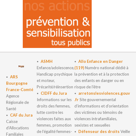
ASMH
Allo Enfance en Danger
Enfance/adolescence,
(119)
Numéro national dédié à
Handicap psychique
la prévention et à la protection
ARS
et moteur,
des enfants en danger ou en
Bourgogne
Précarité/réinsertion
risque de l’être
France-Comté
CIDFF du Jura
arretonslesviolences.gouv
Agence
Informations sur les
.fr
Site gouvernemental
Régionale de
droits des femmes,
d’informations et d’orientation
Santé
lutte contre les
des victimes ou témoins de
CAF du Jura
violences faites aux
violences intrafamiliales,
Caisse
femmes, promotion
sexistes et sexuelles
d’Allocations
de l’égalité femmes-
Défenseur des droits
Veille
Familiales