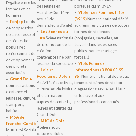
l’Egalité entre les
des jeunes en
porteuse du n° 3919
femmes et les
Franche-Comté (+
Violences Femmes Infos
hommes
accueil de
(3919)
Numéro national dédié
Fonjep
Fonds
demandeurs d’asile)
aux femmes victimes de toutes
de coopération
Les Scènes du
formes de violences
de la jeunesse et
Jura
Scène nationale
(conjugales, sexuelles, au
de l’éducation
de promotion de la
travail, dans les espaces
populaire :
création
publics, par les mariages
renforcement du
contemporaine par
forcés…)
développement
les arts du spectacle
Viols Femmes
des projets
Loisirs
Informations (0 800 05 95
associatifs
Populaires Dolois
95)
Numéro national dédié aux
Grand Dole
Activités éducatives,
femmes victimes de viol ou
pour ses actions
culturelles, de loisirs
d’agressions sexuelles, à leur
d’enfance et
et d’animation
entourage et aux
jeunesse, culture,
auprès des enfants,
professionnels concernés
transport,
jeunes et adultes du
habitat…
Grand Dole
MSA de
MJC de Dole
Franche-Comté
Ateliers socio-
Mutualité Sociale
culturels, clubs